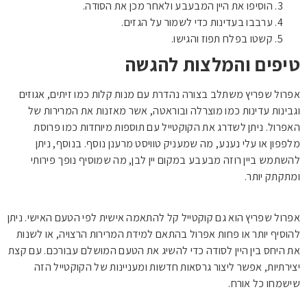
הוסיפו את היין המבעבע ולאחר מכן את הסודה.
ערבבו בעדינות כדי לשמור על הגזים.
קשטו בפלח תפוז והגישו.
טיפים והמלצות להגשה
אפרול שפריץ משתלב בצורה נהדרת עם מנות קלות כמו זיתים, אגוזים
וגבינות עדינות כמו מוצרלה ובוראטה, אשר מאזנות את המרירות של
האפרול. ניתן לשדרג את הקוקטייל עם תוספות מיוחדות כמו פרוסת
מלפפון או עלי נענע, מה שמעניק טוויסט מרענן נוסף. בנוסף, ניתן
להשתמש ביין רוזה מבעבע במקום יין לבן, מה שמוסיף נופך פירותי
ומתקתק יותר.
אפרול שפריץ הוא גם קוקטייל קל להתאמה אישית לפי הטעם האישי. ניתן
להוסיף יותר או פחות אפרול בהתאם למידת המרירות הרצויה, או לשנות
את היחס בין היין לסודה כדי להשיג את הטעם המושלם עבורכם. עם קצת
יצירתיות, אפשר ליצור גרסאות חדשות ומעניינות של הקוקטייל הזה
שישמחו כל אורח.