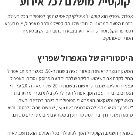
קוקטייל מושלם לכל אירוע
אפרול שפריץ הוא קוקטייל איטלקי קלאסי שהפך לפופולרי בכל העולם
בזכות הטעם המרענן והייחודי שלו. הקוקטייל מורכב מאפרול, יין מבעבע
(כמו פרוסקו), וסודה, והוא ידוע בצבעו הכתום הבוהק ובטעמיו
המרירים-מתוקים.
היסטוריה של האפרול שפריץ
המשקה נוצר לראשונה באזור ונציה בשנות ה-50, כאשר המותג אפרול
החל לקדם את השימוש בליקר שלהם יחד עם פרוסקו וסודה. האפרול
עצמו הוא ליקר שנוצר לראשונה בשנות ה-20 של המאה ה-20 על ידי
האחים ברבייירי. עם הזמן, אפרול הפך לחלק בלתי נפרד מהתרבות
האיטלקית ומשקאות האפריטיף הפופולריים ביותר במדינה. השם
"שפריץ" מגיע מהמילה הגרמנית "spritz", שמשמעותה "לרסס", והיא
מתארת את הדרך בה המשקה הוכן במקור עם מים מינרליים מוגזים.
במהלך השנים, הקוקטייל הפך לפופולרי בכל העולם והוא נחשב לאחד