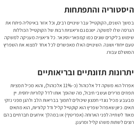
היסטוריה והתפתחות
במשך השנים, הקוקטייל עבר שינויים רבים, וכל אזור באיטליה פיתח את
הגרסה שלו למשקה. ישנם גם וריאציות רבות של הקוקטייל הכוללות
שימוש בליקרים שונים כמו קמפארי וסינאר. כל וריאציה מעניקה למשקה
טעם ייחודי ושונה. השינויים האלו מאפשרים לכל אחד למצוא את השפריץ
המושלם עבורו.
יתרונות תזונתיים ובריאותיים
אפרול הוא משקה דל אלכוהול (כ-11% אלכוהול), והוא מכיל תמציות
תפוזים מרירים ועשבי תיבול, מה שהופך אותו לדל קלוריות יחסית. יין
מבעבע מכיל נוגדי חמצון שיכולים לתמוך בבריאות הלב ולהגן מפני נזקי
תאים. כיוון שאפרול שפריץ הוא קוקטייל קליל ודל קלוריות, הוא מתאים
מאוד לשתייה לפני הארוחה (אפריטיף) או במהלך אירועים חברתיים בהם
רוצים לשתות משהו קליל ומרענן.