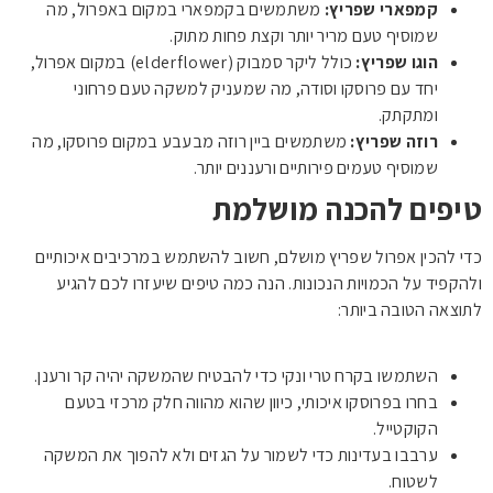
קמפארי שפריץ:
משתמשים בקמפארי במקום באפרול, מה
שמוסיף טעם מריר יותר וקצת פחות מתוק.
הוגו שפריץ:
כולל ליקר סמבוק (elderflower) במקום אפרול,
יחד עם פרוסקו וסודה, מה שמעניק למשקה טעם פרחוני
ומתקתק.
רוזה שפריץ:
משתמשים ביין רוזה מבעבע במקום פרוסקו, מה
שמוסיף טעמים פירותיים ורעננים יותר.
טיפים להכנה מושלמת
כדי להכין אפרול שפריץ מושלם, חשוב להשתמש במרכיבים איכותיים
ולהקפיד על הכמויות הנכונות. הנה כמה טיפים שיעזרו לכם להגיע
לתוצאה הטובה ביותר:
השתמשו בקרח טרי ונקי כדי להבטיח שהמשקה יהיה קר ורענן.
בחרו בפרוסקו איכותי, כיוון שהוא מהווה חלק מרכזי בטעם
הקוקטייל.
ערבבו בעדינות כדי לשמור על הגזים ולא להפוך את המשקה
לשטוח.