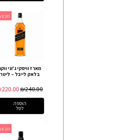
מבצע!
מארז וויסקי ג'וני ווקר
בלאק לייבל – ליטר
₪
220.00
₪
240.00
הוספה
לסל
מבצע!