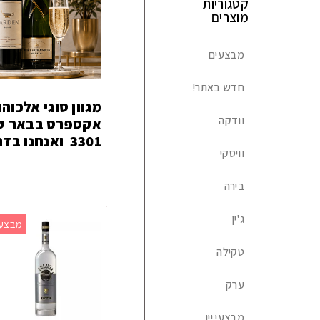
קטגוריות
מוצרים
מבצעים
חדש באתר!
מגוון סוגי אלכו
וודקה
אקספרס בבאר ש
3301 ואנחנו בדרך אליכם.
וויסקי
בירה
ג'ין
מבצע!
טקילה
ערק
מבצעי יין