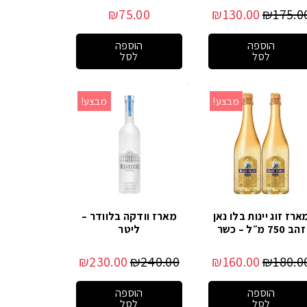
₪
75.00
₪
130.00
₪
175.0
הוספה
הוספה
לסל
לסל
מבצע!
מבצע!
ארז זוג יינות בלו נאן
מארז וודקה בלוודר –
זהב 750 מ״ל – כשר
ליטר
₪
230.00
₪
240.00
₪
160.00
₪
180.0
הוספה
הוספה
לסל
לסל