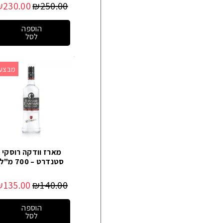
₪
230.00
₪
250.00
הוספה
לסל
מבצע!
מארז וודקה רוסקי
סטנדרט – 700 מ"ל
₪
135.00
₪
140.00
הוספה
לסל