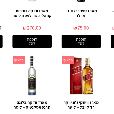
מארז טפרברג וויז'ן
מארז וודקה רוברטו
מרלו
קוואלי כשר לפסח ליטר
0
₪
270.00
₪
75.00
הוספה
הוספה
לסל
לסל
מבצע!
מבצע!
מארז וויסקי ג'וני ווקר
מארז וודקה בלוגה
רד לייבל – ליטר
טרנסאטלנטיק – ליטר
ד