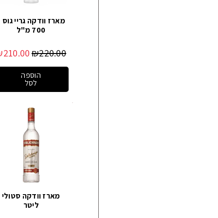
מארז וודקה גריי גוס –
700 מ"ל
₪
210.00
₪
220.00
הוספה
לסל
מארז וודקה סטולי
ליטר