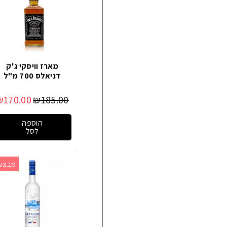
מארז וויסקי ג'ק
דניאלס 700 מ"ל
₪
170.00
₪
185.00
הוספה
לסל
מבצע!