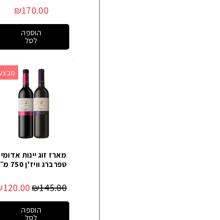
₪
170.00
הוספה
לסל
מבצע!
מארז זוג יינות אדומי
טפרברג וויז'ן 750 מ״ל
₪
120.00
₪
145.00
הוספה
לסל