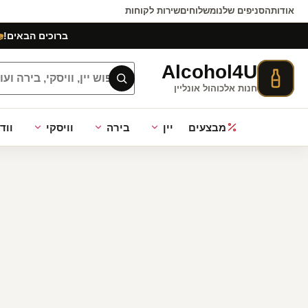
אודות
הסניפים שלנו
משלוחים
שירות לקוחות
ברוכים הבאים!
Alcohol4U
חנות אלכוהול אונליין
מבצעים
יין
בירה
וויסקי
ווד