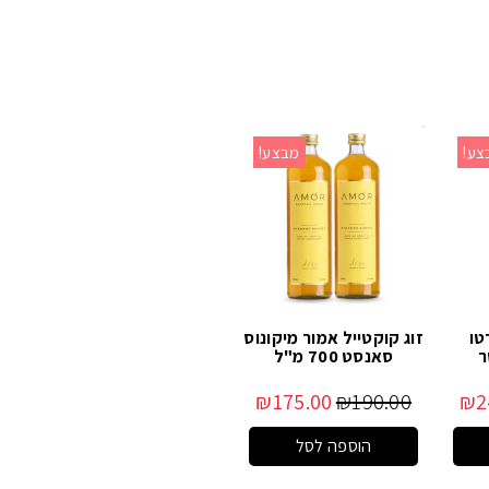
צע!
מבצע!
טו
זוג קוקטייל אמור מיקונוס
ר
סאנסט 700 מ"ל
₪
175.00
₪
190.00
₪
2
הוספה לסל