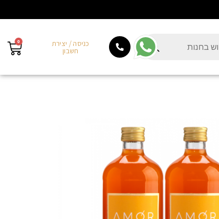
0
כניסה / יצירת
חשבון