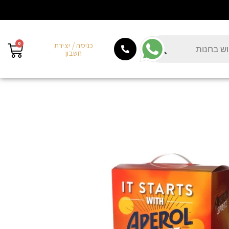
0
כניסה / יצירת
חשבון