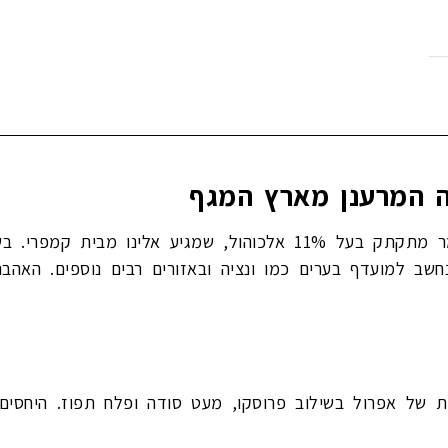
 המרענן מארץ המגף
הוא ביטר אפרטיף מר מתקתק בעל 11% אלכוהול, שמגיע אלינ
נחשב למועדף בערים כמו ונציה ובאזורים רבים נוספים. האה