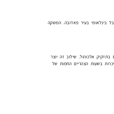
איטליה מאז הוצג לראשונה בשנת 1919 על ידי האחים Barbieri בפסטיבל בינלאומי בעיר פאדובה. המשקה
בתזקיק אלכוהול. שילוב זה יוצר
יכרות בשעות הצהריים החמות של