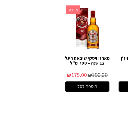
מבצע!
ז'ן
מארז וויסקי שיבאס ריגל
12 שנה – 700 מ"ל
₪
175.00
₪
190.00
הוספה לסל