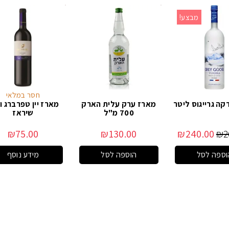
מבצע!
חסר במלאי
קה גרייגוס ליטר
מארז ערק עלית הארק
מארז יין טפרברג ווי
700 מ"ל
שיראז
₪
75.00
₪
130.00
₪
240.00
₪
2
וספה לסל
הוספה לסל
מידע נוסף