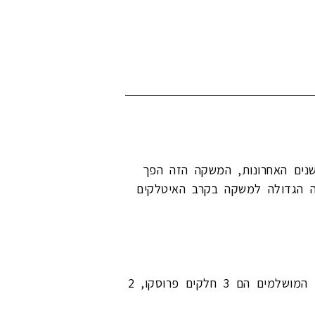
ו מבית קמפרי. בשנים האחרונות, המשקה הזה הפך
בה הגדולה למשקה בקרב האיטלקים
האפרול שפריץ מוגש בצורה הקלאסית של אפרול בשילוב פרוסקו, מעט סודה ופלח תפוז. היחסים המושלמים הם 3 חלקים פרוסקו, 2