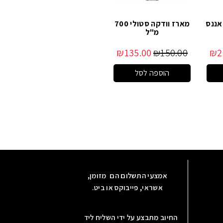
 אננס
מארז וודקה סטולי 700
מ"ל
₪
135.00
₪
150.00
₪
2
הוספה לסל
אמצעי התשלום הם מזומן,
אשראי, פייבוקס או ביט.
החיוב מתבצע על ידי השליח ליד