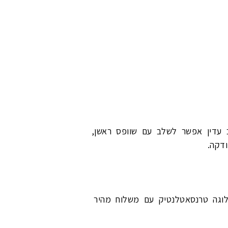
 עדין אפשר לשלב עם שוופס ראשן,
דקה.
Alc תוכלו להזמין מארז וודקה בלוגה טרנסאטלנטיק עם משלוח מהיר