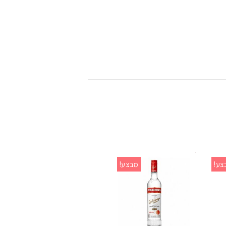
צע!
מבצע!