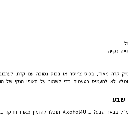
ל
יה נקייה
ק קרה מאוד, בכוס צ׳ייסר או בכוס נמוכה עם קרח. לערבוב
מלץ לא להעמיס בטעמים כדי לשמור על האופי הנקי של הוו
 שבע
מחפשים בלוגה טרנסאטלנטיק 700 מ״ל בבאר שבע? ב־ohol4U