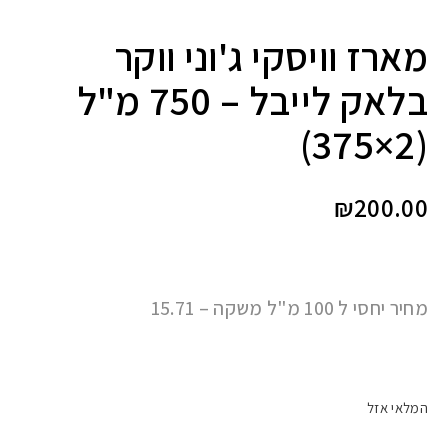
מארז וויסקי ג'וני ווקר
בלאק לייבל – 750 מ"ל
(2×375)
₪
200.00
מחיר יחסי ל 100 מ"ל משקה – 15.71
המלאי אזל