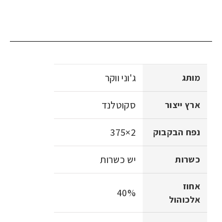
ג'וני ווקר
מותג
סקוטלנד
ארץ ייצור
2×375
נפח הבקבוק
יש כשרות
כשרות
אחוז
40%
אלכוהול