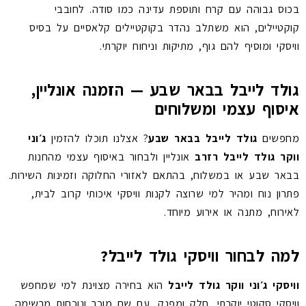
בכוס גבוהה עם קרח ותוספת עדינה כמו סודה. לחובבי
קוקטיילים, הוא משתלב נהדר בקוקטיילים קלאסיים על בסיס
וויסקי ומוסיף להם גוף, מתיקות וניחוח יוקרתי.
גולד לייבל בבאר שבע — הזמנה אונליין,
איסוף עצמי ומשלוחים
מחפשים
גולד לייבל בבאר שבע
? אצלנו תוכלו להזמין
ג׳וני
ווקר גולד לייבל רזרב
אונליין ולבחור באיסוף עצמי מהחנות
בבאר שבע או במשלוח, בהתאם לאזורי החלוקה וזמינות השירות.
פתרון נוח ומהיר למי שרוצה לקנות וויסקי איכותי קרוב לבית,
לאירוח, מתנה או אירוע מיוחד.
למה לבחור וויסקי גולד לייבל?
וויסקי ג׳וני ווקר גולד לייבל
הוא בחירה מצוינת למי שמחפש
וויסקי סקוטי יוקרתי, חלק ומפנק, עם שם מוכר ונוכחות מרשימה.