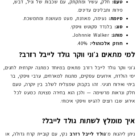
טעם:
חלק, עשיר ומתקתק, עם שכבות של וניל, דבש,
פירות ותבלינים עדינים.
סיומת:
נעימה, מאוזנת, מעט מעושנת ומתמשכת.
סוג:
בלנדד סקוטש וויסקי.
מותג:
Johnnie Walker.
חוזק אלכוהולי:
40%.
למי מתאים ג׳וני ווקר גולד לייבל רזרב?
ג׳וני ווקר גולד לייבל רזרב מתאים במיוחד כמתנה יוקרתית לחגים,
ימי הולדת, אירועים עסקיים, מתנות למארחים, ערבי וויסקי, בר
ביתי ואירוח חגיגי. זהו בקבוק שמצליח לשלב בין יוקרה, טעם
חלק ונראות מרשימה — ולכן הוא בחירה מצוינת כמעט לכל
אירוע שבו רוצים להגיש וויסקי איכותי.
איך מומלץ לשתות גולד לייבל?
ניתן ליהנות מ־
גולד לייבל רזרב
נקי, עם קוביית קרח גדולה, או