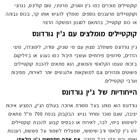
קוקטיילים מוכרים כמו ג'ין וטוניק, מרטיני, טום קולינס, נגרוני
וקוקטיילים מרעננים נוספים. מומלץ להגיש אותו קר, בכוס גבוהה
או כוס קוקטייל, בהתאם לסגנון המשקה הרצוי.
קוקטיילים מומלצים עם ג'ין גורדונס
ג'ין גורדונס משתלב מצוין עם מי טוניק, סודה, לימונדה, מיצי
הדרים, סירופים פירותיים ועשבי תיבול כמו נענע או בזיליקום.
בזכות טעמו הקלאסי והמאוזן, הוא מתאים להכנת קוקטיילים
פשוטים ומהירים וגם למשקאות אלגנטיים יותר לאירוח, מסיבות
וערבי קוקטיילים.
הייחודיות של ג'ין גורדונס
גורדונס הוא מותג בעל מסורת ארוכה בעולם הג'ין, המציע איכות
יציבה, טעם מוכר ומחיר נגיש. הבקבוק בנפח 700 מ"ל מתאים
לשימוש ביתי, לבר, לאירוח או כבסיס קבוע להכנת קוקטיילים.
זהו ג'ין קלאסי ורב-שימושי, שמצליח לשמור על פשטות, רעננות
ואופי יבש ונקי בכל מזיגה.
אם אתם מחפשים ג'ין קלאסי,