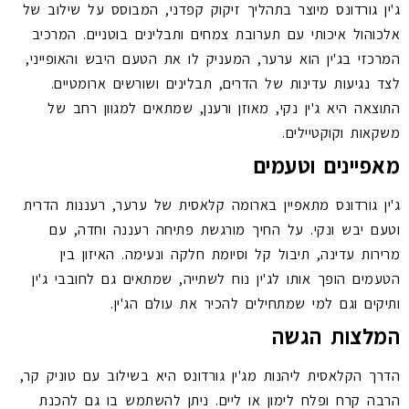
ג'ין גורדונס מיוצר בתהליך זיקוק קפדני, המבוסס על שילוב של
אלכוהול איכותי עם תערובת צמחים ותבלינים בוטניים. המרכיב
המרכזי בג'ין הוא ערער, המעניק לו את הטעם היבש והאופייני,
לצד נגיעות עדינות של הדרים, תבלינים ושורשים ארומטיים.
התוצאה היא ג'ין נקי, מאוזן ורענן, שמתאים למגוון רחב של
משקאות וקוקטיילים.
מאפיינים וטעמים
ג'ין גורדונס מתאפיין בארומה קלאסית של ערער, רעננות הדרית
וטעם יבש ונקי. על החיך מורגשת פתיחה רעננה וחדה, עם
מרירות עדינה, תיבול קל וסיומת חלקה ונעימה. האיזון בין
הטעמים הופך אותו לג'ין נוח לשתייה, שמתאים גם לחובבי ג'ין
ותיקים וגם למי שמתחילים להכיר את עולם הג'ין.
המלצות הגשה
הדרך הקלאסית ליהנות מג'ין גורדונס היא בשילוב עם טוניק קר,
הרבה קרח ופלח לימון או ליים. ניתן להשתמש בו גם להכנת