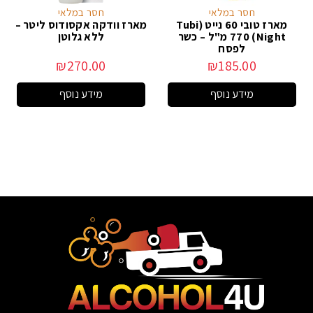
חסר במלאי
חסר במלאי
מארז טובי 60 נייט (Tubi
מארז וודקה אקסודוס ליטר –
Night) 770 מ"ל – כשר
ללא גלוטן
לפסח
₪
270.00
₪
185.00
מידע נוסף
מידע נוסף