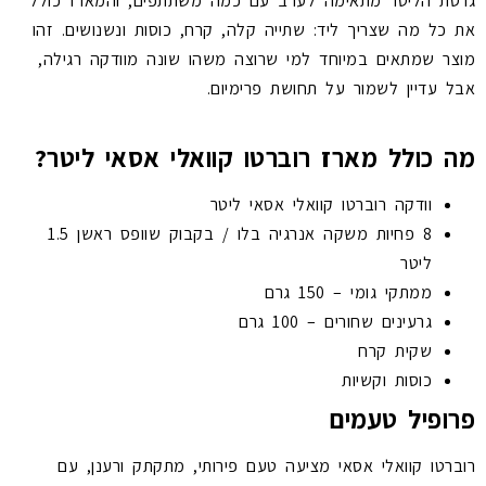
גרסת הליטר מתאימה לערב עם כמה משתתפים, והמארז כולל
את כל מה שצריך ליד: שתייה קלה, קרח, כוסות ונשנושים. זהו
מוצר שמתאים במיוחד למי שרוצה משהו שונה מוודקה רגילה,
אבל עדיין לשמור על תחושת פרימיום.
מה כולל מארז רוברטו קוואלי אסאי ליטר?
וודקה רוברטו קוואלי אסאי ליטר
8 פחיות משקה אנרגיה בלו / בקבוק שוופס ראשן 1.5
ליטר
ממתקי גומי – 150 גרם
גרעינים שחורים – 100 גרם
שקית קרח
כוסות וקשיות
פרופיל טעמים
רוברטו קוואלי אסאי מציעה טעם פירותי, מתקתק ורענן, עם