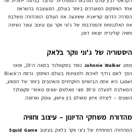
הקלאסי לבין עולם התרבות הפופולרית. מדובר בגרסה ייחודית של
אחד הוויסקים המוערכים ביותר בעולם, המעוצבת בהשראת
הסדרה הדרום קוריאנית ששיגעה את העולם. המהדורה משלבת
את האלגנטיות והמורכבות של ג'וני ווקר עם עיצוב עוצר נשימה
וחוויה קולינרית יוצאת דופן.
היסטוריה של ג'וני ווקר בלאק
מותג
Johnnie Walker
נוסד בסקוטלנד במאה ה־19, ומאז
הפך לשם נרדף לאיכות ולמצוינות בעולם הוויסקי. גרסת ה־Black
Label היא אחת הביטויים היוקרתיים והאהובים ביותר של המותג,
המשלבת למעלה מ־30 סוגי מאלטים שונים מאזורי סקוטלנד
השונים – ליצירת איזון מושלם בין עישון, עומק וארומה.
מהדורת משחקי הדיונון – עיצוב וחוויה
המהדורה המיוחדת של ג'וני ווקר בלאק בעיצוב
Squid Game