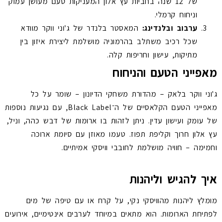
של 12 שנה בחביות עץ אלון המעניקות טעם מעושן עמוק
וניחוח קרמלי.
ערבוב ובלנדינג:
המאסטר בלנדר של ג'וני ווקר מוודא
שכל רכיב משתלב בהרמוניה מושלמת ליצירת איזון בין
מתיקות, עישון וחריפות קלה.
מאפייני הטעם והניחוח
ג'וני ווקר בלאק – מהדורת משחקי הדיונון – שומר על כל
מאפייני הטעם הקלאסיים של ה־Black Label, עם נגיעות נוספות
של עומק ועישון עדין. ניתן לזהות בו ארומות של דבש כהה, וניל,
עץ אלון חרוך וקליפת תפוז. טעמו מאוזן עם סיומת ארוכה
וחמימה – חוויה מושלמת לחובבי וויסקי אמיתיים.
איך להגיש וליהנות
מומלץ ליהנות מהוויסקי נקי, על קרח או עם טיפה של מים
לפתיחת הארומות. הוא מתאים במיוחד לערבים אינטימיים, אירועים