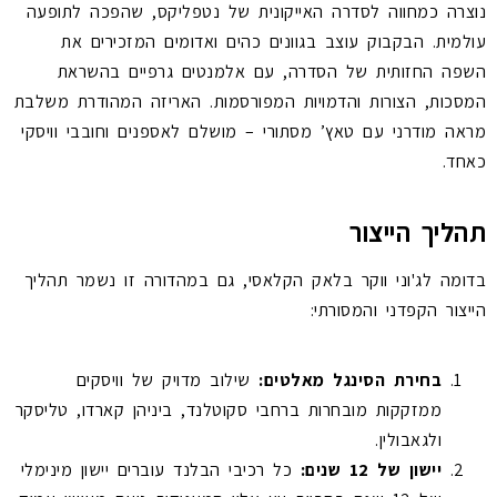
נוצרה כמחווה לסדרה האייקונית של נטפליקס, שהפכה לתופעה
עולמית. הבקבוק עוצב בגוונים כהים ואדומים המזכירים את
השפה החזותית של הסדרה, עם אלמנטים גרפיים בהשראת
המסכות, הצורות והדמויות המפורסמות. האריזה המהודרת משלבת
מראה מודרני עם טאץ’ מסתורי – מושלם לאספנים וחובבי וויסקי
כאחד.
תהליך הייצור
בדומה לג'וני ווקר בלאק הקלאסי, גם במהדורה זו נשמר תהליך
הייצור הקפדני והמסורתי:
בחירת הסינגל מאלטים:
שילוב מדויק של וויסקים
ממזקקות מובחרות ברחבי סקוטלנד, ביניהן קארדו, טליסקר
ולגאבולין.
יישון של 12 שנים:
כל רכיבי הבלנד עוברים יישון מינימלי