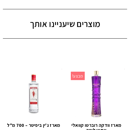
מוצרים שיעניינו אותך
מבצע!
מארז וודקה רוברטו קוואלי
מארז ג'ין ביפיטר – 700 מ"ל