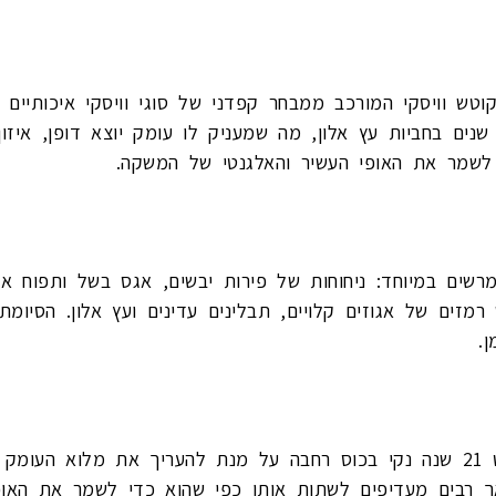
וא בלנדד סקוטש וויסקי המורכב ממבחר קפדני של סוגי וויסקי איכו
ל רכיב בתערובת מיושן לפחות 21 שנים בחביות עץ אלון, מה שמעניק לו עומק יוצא 
 לשמר את האופי העשיר והאלגנטי של המשקה.
ומרשים במיוחד: ניחוחות של פירות יבשים, אגס בשל ותפוח 
ש רמזים של אגוזים קלויים, תבלינים עדינים ועץ אלון. הסיו
.
מומלץ ליהנות משיבאס רויאל סאלוט 21 שנה נקי בכוס רחבה על מנת להעריך את 
 רבים מעדיפים לשתות אותו כפי שהוא כדי לשמר את האופ