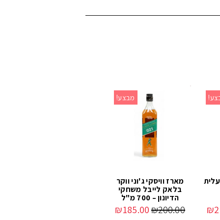
צע!
מבצע!
עלית
מארז וויסקי ג'וני ווקר
בלאק לייבל משחקי
הדיונון – 700 מ"ל
₪
185.00
₪
200.00
₪
2