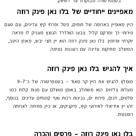
בטמפרטורה מבוקרת עד לשיווק.
מאפיינים ייחודיים של בלו נאן פינק רוזה
היין מאופיין בארומה של תותים, פטל ופרחי קיץ עדינים, עם טעם
פירותי רך ומרקם קליל. צבעו הוורדרד הנוצץ מעניק לו מראה
יוקרתי ומזמין. בלו נאן פינק רוזה הוא יין חצי יבש, מאוזן היטב,
המשלב מתיקות עדינה עם רעננות נעימה.
איך להגיש בלו נאן פינק רוזה
מומלץ להגיש את היין קר מאוד – בטמפרטורה של כ־7–9
מעלות צלזיוס. הוא משתלב באופן מושלם עם מנות קלות כמו
סלטים, דגים, פירות ים, גבינות רכות ואף קינוחים עדינים. בנוסף,
זהו יין אידיאלי לאירועי קיץ, פיקניקים, או כיין פתיחה לארוחה
רומנטית.
בלו נאן פינק רוזה – פרסים והכרה