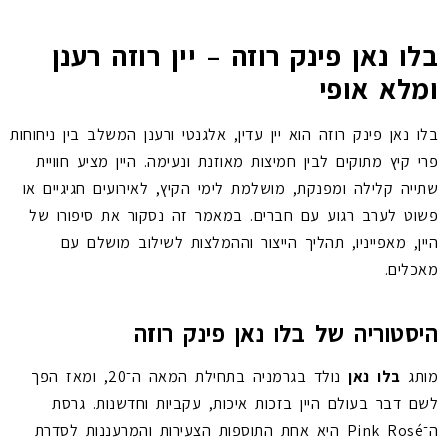
בלו נאן פינק רוזה – יין רוזה רענן
ומלא אופי
בלו נאן פינק רוזה הוא יין עדין, אלגנטי ורענן המשלב בין ניחוחות
פרי קיץ מתוקים לבין חמיצות מאוזנת ונעימה. היין מציע חוויית
שתייה קלילה ומפנקת, מושלמת לימי הקיץ, לאירועים חגיגיים או
פשוט לערב רגוע עם חברים. במאמר זה נסקור את סיפורו של
היין, מאפייניו, תהליך הייצור וההמלצות לשילוב מושלם עם
מאכלים.
היסטוריה של בלו נאן פינק רוזה
מותג
בלו נאן
נולד בגרמניה בתחילת המאה ה־20, ומאז הפך
לשם דבר בעולם היין בזכות איכות, עקביות וחדשנות. גרסת
ה־Pink Rosé היא אחת התוספות הצעירות והמרעננות לסדרת