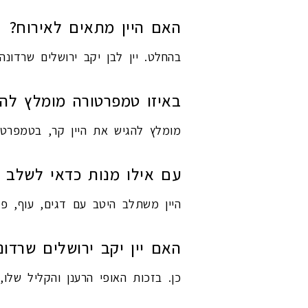
האם היין מתאים לאירוח?
בהחלט. יין לבן יקב ירושלים שרדונה
באיזו טמפרטורה מומלץ להג
מומלץ להגיש את היין קר, בטמפרטורה של כ־8–10 מעלות, כדי ליהנות מהרעננות ומ
עם אילו מנות כדאי לשלב א
היין משתלב היטב עם דגים, עוף, פס
האם יין יקב ירושלים שרדו
כן. בזכות האופי הרענן והקליל שלו,