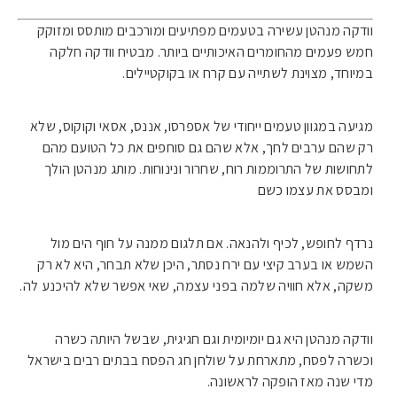
וודקה מנהטן עשירה בטעמים מפתיעים ומורכבים מותסס ומזוקק
חמש פעמים מהחומרים האיכותיים ביותר. מבטיח וודקה חלקה
במיוחד, מצוינת לשתייה עם קרח או בקוקטיילים.
מגיעה במגוון טעמים ייחודי של אספרסו, אננס, אסאי וקוקוס, שלא
רק שהם ערבים לחך, אלא שהם גם סוחפים את כל הטועם מהם
לתחושות של התרוממות רוח, שחרור ונינוחות. מותג מנהטן הולך
ומבסס את עצמו כשם
נרדף לחופש, לכיף ולהנאה. אם תלגום ממנה על חוף הים מול
השמש או בערב קיצי עם ירח נסתר, היכן שלא תבחר, היא לא רק
משקה, אלא חוויה שלמה בפני עצמה, שאי אפשר שלא להיכנע לה.
וודקה מנהטן היא גם יומיומית וגם חגיגית, שבשל היותה כשרה
וכשרה לפסח, מתארחת על שולחן חג הפסח בבתים רבים בישראל
מדי שנה מאז הופקה לראשונה.