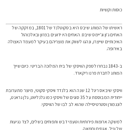
כוסות וקשיות
ראשיתו של המותג שיבס היא בסקוטלנד של 1801, במזקקה של
האחים ג'ון וג'יימס שיבס. האחים היו ידועים במזון ובאלכוהול
האיכותיים שייצרו, ונהגו לשווק את מוצריהם בעיקר למעמד האצולה
באירופה.
ב-1843 נבחרו לספק הוויסקי של בית המלוכה הבריטי. כיום שייך
המותג לחברת פרנו ריקארד.
וויסקי שיבאס ריגל 12 שנה הוא בלנדד וויסקי סקוטי, מיוצר מתערובת
ייחודית המבוססת על 35 סוגים של וויסקי כמו גלנליווט, גלן גראנט,
לונגמורן וסטרטיסיילה שהוא לב לבו של הוויסקי.
למשקה ארומות פירותיות וטעמי דבש ותפוחים בשלים, לצד נגיעות
של וניל, אגוזים וחמאה.