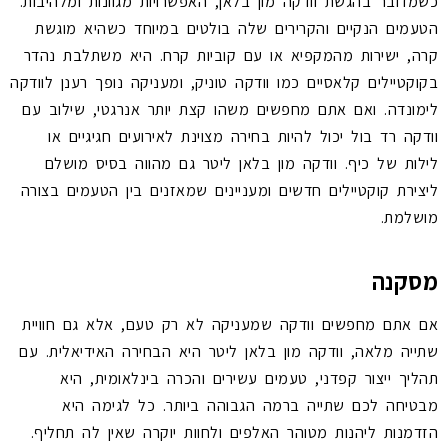
כשמדובר בהגשת וודקה מון בלאן, האפשרויות מגוונות ומלהיבות.
הטעמים הנקיים והקרירים שלה בולטים במיוחד כשהיא מוגשת
קרה, ישירות מהמקפיא או עם קוביות קרח. היא משתלבת נהדר
בקוקטיילים קלאסיים כמו וודקה טוניק, ומעניקה נופך רענן לוודקה
לימונדה. ואם אתם מחפשים משהו קצת יותר אנרגטי, שילוב עם
וודקה רד בול יכול להיות בחירה מצוינת לאירועים חגיגיים או
לילות של כיף. וודקה מון בלאן ליטר גם מהווה בסיס מושלם
ליצירת קוקטיילים חדשים ומעניינים שמאזנים בין הטעמים בצורה
מושלמת.
מסקנה
אם אתם מחפשים וודקה שמעניקה לא רק טעם, אלא גם חוויית
שתייה מלאה, וודקה מון בלאן ליטר היא הבחירה האידיאלית. עם
תהליך ייצור קפדני, טעמים עשירים והכרה בינלאומית, היא
מבטיחה לכם שתייה ברמה הגבוהה ביותר. כל לגימה היא
הזדמנות ליהנות מטוהר האלפים ולחוות יוקרה שאין לה תחליף.