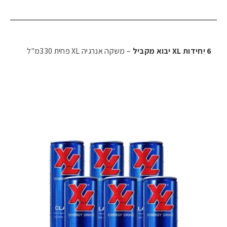
6 יחידות XL יבוא מקביל
– משקה אנרגיה XL פחית 330מ"ל